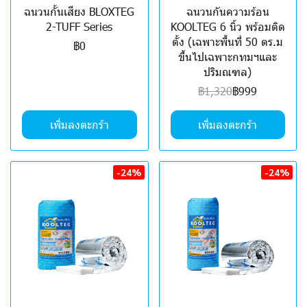
ฉนวนกั้นเสียง BLOXTEG
ฉนวนกันความร้อน
2-TUFF Series
KOOLTEG 6 นิ้ว พร้อมติด
ตั้ง (เฉพาะพื้นที่ 50 ตร.ม
฿0
ขึ้นไปเฉพาะกทมฯและ
ปริมณฑล)
฿1,320
฿999
เพิ่มลงตะกร้า
เพิ่มลงตะกร้า
-24%
-24%