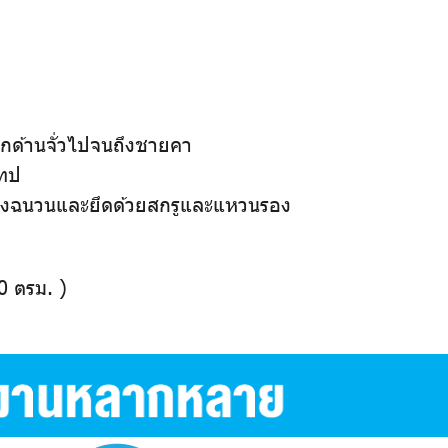
ด้านจั่วไปจนถึงชายคา
เทป
อของฉนวนและยึดด้วยสกรูและแหวนรอง
0 ตรม. )