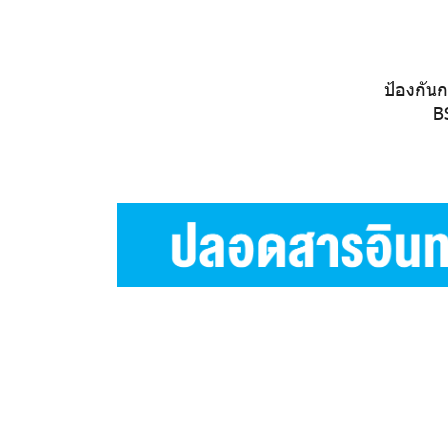
ป้องกั
B