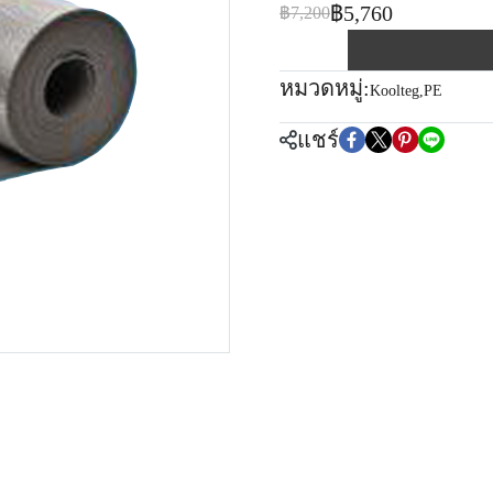
฿5,760
฿7,200
หมวดหมู่:
Koolteg
,
PE
แชร์