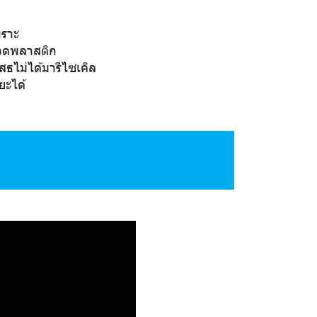
พราะ
้ขวดพลาสติก
สธไม่ได้มารีไซเคิล
ยะได้