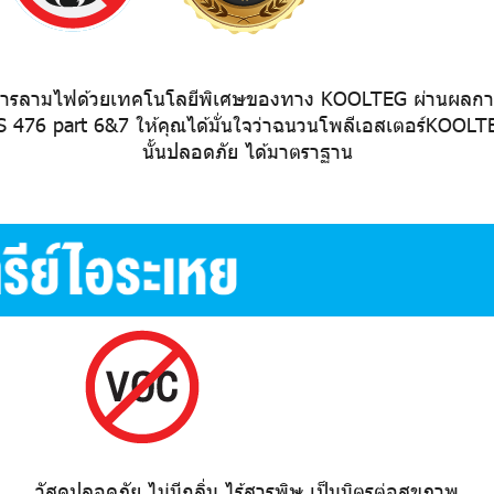
นการลามไฟด้วยเทคโนโลยีพิเศษของทาง KOOLTEG ผ่านผลก
S 476 part 6&7 ให้คุณได้มั่นใจว่าฉนวนโพลีเอสเตอร์KOOLT
นั้นปลอดภัย ได้มาตราฐาน
วัสดุปลอดภัย ไม่มีกลิ่น ไร้สารพิษ เป็นมิตรต่อสุขภาพ